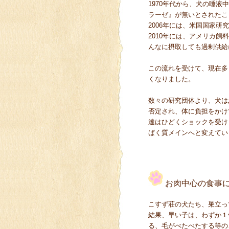
1970年代から、犬の唾
ラーゼ』が無いとされたこ
2006年には、米国国家研
2010年には、アメリカ
んなに摂取しても過剰供給
この流れを受けて、現在多
くなりました。
数々の研究団体より、犬は
否定され、体に負担をかけ
達はひどくショックを受け
ぱく質メインへと変えてい
お肉中心の食事に
こすず荘の犬たち、巣立っ
結果、早い子は、わずか１
る、毛がべたべたする等の