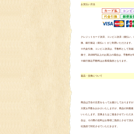
お支払い方法
クレジットカード決済、コンビニ決済（後払い、
換、銀行振込（前払い）がご利用いただけます。
※代金引換、コンビニ決済は、手数料として別途3
換で、20,000円以上のお買上の場合は、手数料が
※銀行振込手数料はお客様負担となります。
返品・交換について
商品は万全の注意をもってお届けしておりますが
大変お手数をおかけいたしますが、商品の到着後
いいたします。交換またはご返金させていただき
合は、その際の送料はお客様ご負担とさせて頂き
社負担で対応させていただきます。