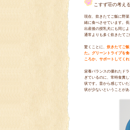
こすず荘の考え
現在、炊きたてご飯に野菜
緒に食べさせています。長
出産後の授乳犬にも同じよ
通常よりも多く炊きたてご
驚くことに、
炊きたてご飯
た。グリーントライプを食
ころか、サポートしてくれ
栄養バランスの優れたドラ
ぎているのに、常時食糞し
状です。昔から感じていた
状が少ないということがあ