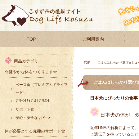
TOP
ご利用案内
商品カテゴリ
TOP
ごはんはしっかり選びましょ
☆健やかな体をつくります☆
ごはんはしっかり選び
ベース食（プレミアムドライフ
ード）
日本犬にぴったりの食事
ｸﾞﾘｰﾝﾄﾗｲﾌﾟ&ｻﾌﾟﾘﾒﾝﾄ
サポート食
日本犬の体が、
安心・安全な おやつ
近年DNAの解析によって
体が必要とする究極のサポート食
じ遺伝子を持っていること