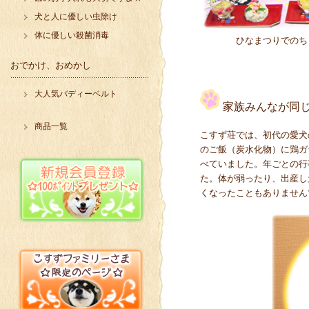
犬と人に優しい虫除け
体に優しい殺菌消毒
ひなまつりでのち
おでかけ、おめかし
大人気バディーベルト
家族みんなが同
商品一覧
こすず荘では、初代の愛犬
のご飯（炭水化物）に鶏ガ
べていました。年ごとの行
た。体が弱ったり、出産し
くなったこともありません