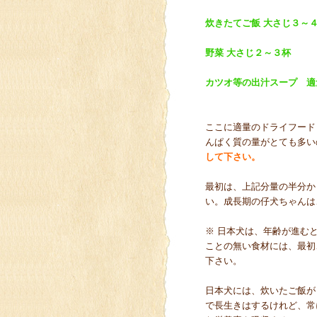
炊きたてご飯 大さじ３～
野菜 大さじ２～３杯
カツオ等の出汁スープ 適
ここに適量のドライフードと、
んぱく質の量がとても多い
して下さい。
最初は、上記分量の半分か
い。成長期の仔犬ちゃんは
※ 日本犬は、年齢が進む
ことの無い食材には、最初
下さい。
日本犬には、炊いたご飯が
で長生きはするけれど、常