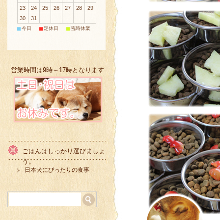
23
24
25
26
27
28
29
30
31
■
■
■
今日
定休日
臨時休業
営業時間は9時～17時となります
ごはんはしっかり選びましょ
う。
日本犬にぴったりの食事