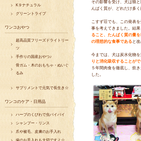
その影響を受け、犬は狼と
K９ナチュラル
んぱく質が、どれだけ多く
グリーントライプ
こすず荘でも、この発表を
ワンコおやつ
事を考えてきました。結果
ること、たんぱく質の量を
超高品質フリーズドライトリー
の理想的な食事である
と改
ツ
今までは、犬は炭水化物を
手作りの国産おやつ♪
りと消化吸収することがで
骨ガム・木のおもちゃ・ぬいぐ
５年間肉食を徹底し、炊き
るみ
した。
サプリメントで元気で長生き☆
ワンコのケア・日用品
ハーブのくびわで虫バイバイ
シャンプー・リンス
爪や被毛、皮膚のお手入れ
歯のお手入れも大切ですよ☆